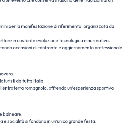
a un evento che conserva il fascino delle tradizioni di un
imini per la manifestazione di riferimento, organizzata da
tore in costante evoluzione tecnologica e normativa.
creando occasioni di confronto e aggiornamento professionale
mavera.
turisti da tutta Italia.
 dell’entroterra romagnolo, offrendo un’esperienza sportiva
e balneare.
 e socialità si fondono in un’unica grande festa.