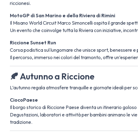
riccionesi.
MotoGP di San Marino e della Riviera di Rimini
Il Misano World Circuit Marco Simoncelli ospita il grande spe
Un evento che coinvolge tutta la Riviera con iniziative, incont
Riccione Sunset Run
Corsa podistica sul lungomare che unisce sport, benessere e
Il percorso, immerso nei colori del tramonto, offre un’esperien
🍂 Autunno a Riccione
L’autunno regala atmosfere tranquille e giornate ideali per scopr
CiocoPaese
Il borgo storico di Riccione Paese diventa un itinerario goloso
Degustazioni, laboratori e attività per bambini animano le vie
tradizione.