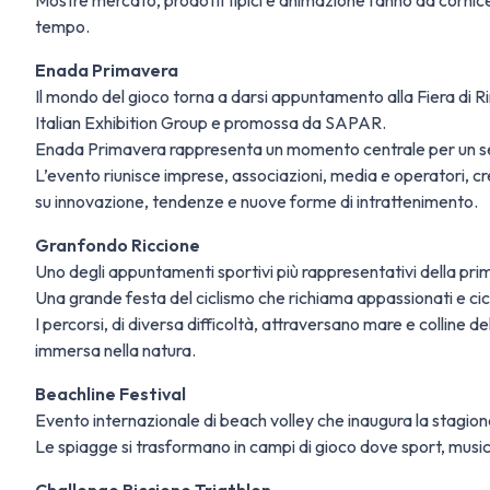
Mostre mercato, prodotti tipici e animazione fanno da cornice 
tempo.
Enada Primavera
Il mondo del gioco torna a darsi appuntamento alla Fiera di R
Italian Exhibition Group e promossa da SAPAR.
Enada Primavera rappresenta un momento centrale per un set
L’evento riunisce imprese, associazioni, media e operatori, 
su innovazione, tendenze e nuove forme di intrattenimento.
Granfondo Riccione
Uno degli appuntamenti sportivi più rappresentativi della pri
Una grande festa del ciclismo che richiama appassionati e ciclo
I percorsi, di diversa difficoltà, attraversano mare e colline
immersa nella natura.
Beachline Festival
Evento internazionale di beach volley che inaugura la stagion
Le spiagge si trasformano in campi di gioco dove sport, musica