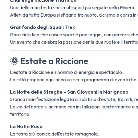
Challenge Riccione Triathlon
Una delle manifestazioni multisport più seguite della Riviera.
Atleti da tutta Europa si sfidano tra nuoto, ciclismo e corsa i
Granfondo degli Squali Trek
Gara ciclistica che unisce sport e paesaggio, con percorsi ch
Un evento che celebra la passione per le due ruote e il territ
🌞 Estate a Riccione
L’estate a Riccione è sinonimo di energia e spettacolo.
La città propone ogni anno un ricco programma di eventi che a
La Notte delle Streghe – San Giovanni in Marignano
Storica manifestazione legata al solstizio d’estate, tra miti, r
Le vie del borgo si animano con installazioni, performance e a
territorio.
La Notte Rosa
La festa più iconica dell’estate romagnola.