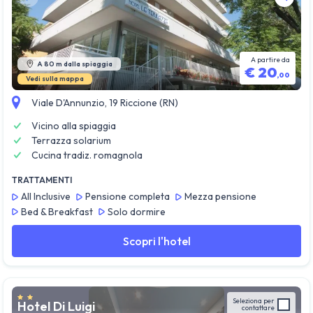
Guarda tutte le foto
A partire da
A 80 m dalla spiaggia
€
20
,
00
Vedi sulla mappa
Viale D'Annunzio, 19 Riccione (RN)
Vicino alla spiaggia
Terrazza solarium
Cucina tradiz. romagnola
TRATTAMENTI
All Inclusive
Pensione completa
Mezza pensione
Bed & Breakfast
Solo dormire
Scopri l'hotel
Seleziona per
Hotel Di Luigi
contattare