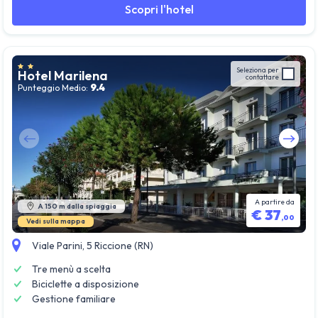
Scopri l'hotel
Seleziona per
Hotel Marilena
contattare
9.4
Punteggio Medio:
Guarda tutte le foto
A partire da
A 150 m dalla spiaggia
€
37
,
00
Vedi sulla mappa
Viale Parini, 5 Riccione (RN)
Tre menù a scelta
Biciclette a disposizione
Gestione familiare