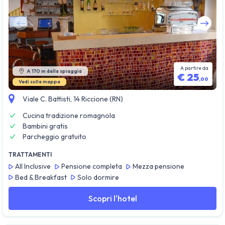
Guarda tutte le foto
A partire da
A 170 m dalla spiaggia
€
25
,
00
Vedi sulla mappa
Viale C. Battisti, 14 Riccione (RN)
Cucina tradizione romagnola
Bambini gratis
Parcheggio gratuito
TRATTAMENTI
All Inclusive
Pensione completa
Mezza pensione
Bed & Breakfast
Solo dormire
Scopri l'hotel