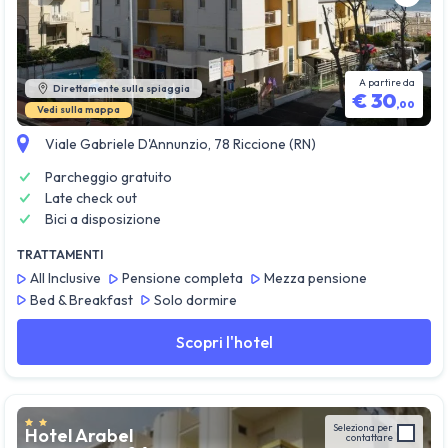
Guarda tutte le foto
A partire da
Direttamente sulla spiaggia
€
30
,
00
Vedi sulla mappa
Viale Gabriele D'Annunzio, 78 Riccione (RN)
Parcheggio gratuito
Late check out
Bici a disposizione
TRATTAMENTI
All Inclusive
Pensione completa
Mezza pensione
Bed & Breakfast
Solo dormire
Scopri l'hotel
Seleziona per
Hotel Arabel
contattare