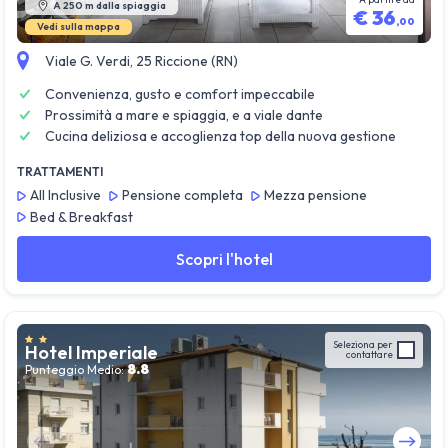
A 250 m dalla spiaggia
€
36
,
00
Vedi sulla mappa
Viale G. Verdi, 25 Riccione (RN)
Convenienza, gusto e comfort impeccabile
Prossimità a mare e spiaggia, e a viale dante
Cucina deliziosa e accoglienza top della nuova gestione
TRATTAMENTI
All Inclusive
Pensione completa
Mezza pensione
Bed & Breakfast
Scopri l'hotel
Seleziona per
Hotel Imperiale
contattare
8.8
Punteggio Medio: