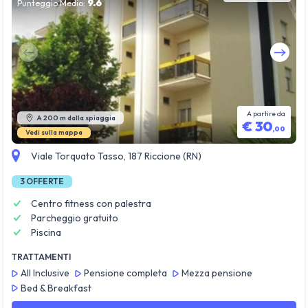
9.6
Punteggio Medio:
Guarda tutte le foto
A partire da
A 200 m dalla spiaggia
€
30
,
00
Vedi sulla mappa
Viale Torquato Tasso, 187 Riccione (RN)
3
OFFERTE
Centro fitness con palestra
Parcheggio gratuito
Piscina
TRATTAMENTI
All Inclusive
Pensione completa
Mezza pensione
Bed & Breakfast