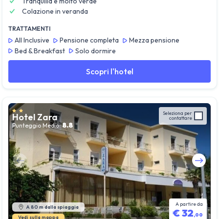
Tranquilla e molto verde
Colazione in veranda
TRATTAMENTI
All Inclusive
Pensione completa
Mezza pensione
Bed & Breakfast
Solo dormire
Scopri l'hotel
Seleziona per
Hotel Zara
contattare
8.8
Punteggio Medio:
Guarda tutte le foto
A partire da
A 80 m dalla spiaggia
€
32
,
00
Vedi sulla mappa