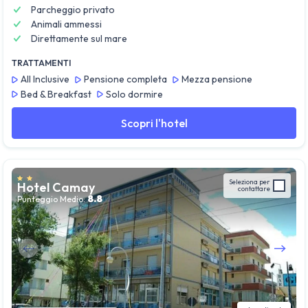
Parcheggio privato
Animali ammessi
Direttamente sul mare
TRATTAMENTI
All Inclusive
Pensione completa
Mezza pensione
Bed & Breakfast
Solo dormire
Scopri l'hotel
Seleziona per
Hotel Camay
contattare
8.8
Punteggio Medio:
Guarda tutte le foto