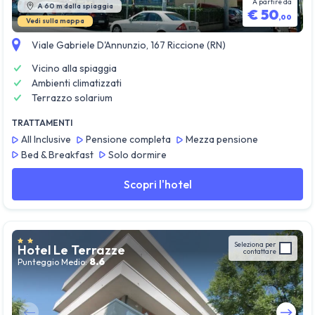
A partire da
A 60 m dalla spiaggia
€
50
,
00
Vedi sulla mappa
Viale Gabriele D'Annunzio, 167 Riccione (RN)
Vicino alla spiaggia
Ambienti climatizzati
Terrazzo solarium
TRATTAMENTI
All Inclusive
Pensione completa
Mezza pensione
Bed & Breakfast
Solo dormire
Scopri l'hotel
Seleziona per
Hotel Le Terrazze
contattare
8.6
Punteggio Medio: