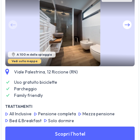
Guarda tutte le foto
A 100 m dalla spiaggia
Vedi sulla mappa
Viale Palestrina, 12 Riccione (RN)
Uso gratuito biciclette
Parcheggio
Family friendly
TRATTAMENTI
All Inclusive
Pensione completa
Mezza pensione
Bed & Breakfast
Solo dormire
Scopri l'hotel