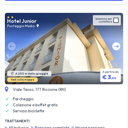
Seleziona per
Hotel Junior
contattare
9
Punteggio Medio:
Guarda tutte le foto
A partire da
A 200 m dalla spiaggia
€
3
,
00
Vedi sulla mappa
Viale Tasso, 177 Riccione (RN)
Parcheggio
Colazione a buffet gratis
Servizio biciclette
TRATTAMENTI
All Inclusive
Pensione completa
Mezza pensione