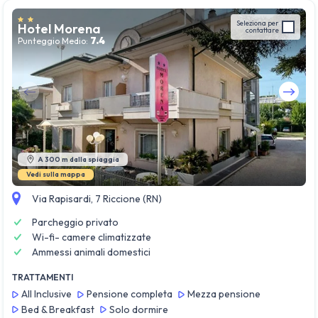
Seleziona per
Hotel Morena
contattare
7.4
Punteggio Medio:
Guarda tutte le foto
A 300 m dalla spiaggia
Vedi sulla mappa
Via Rapisardi, 7 Riccione (RN)
Parcheggio privato
Wi-fi- camere climatizzate
Ammessi animali domestici
TRATTAMENTI
All Inclusive
Pensione completa
Mezza pensione
Bed & Breakfast
Solo dormire