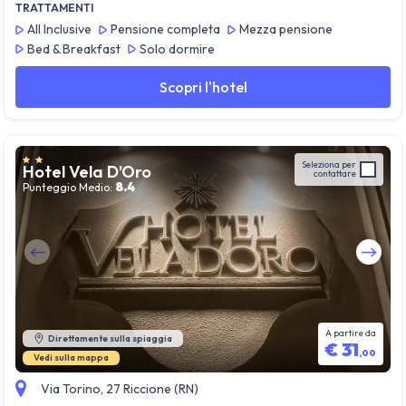
TRATTAMENTI
All Inclusive
Pensione completa
Mezza pensione
Bed & Breakfast
Solo dormire
Scopri l'hotel
Seleziona per
Hotel Vela D’Oro
contattare
8.4
Punteggio Medio:
Guarda tutte le foto
A partire da
Direttamente sulla spiaggia
€
31
,
00
Vedi sulla mappa
Via Torino, 27 Riccione (RN)