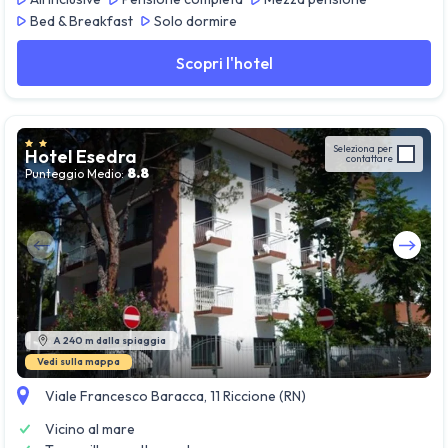
Bed & Breakfast
Solo dormire
Scopri l'hotel
Seleziona per
Hotel Esedra
contattare
8.8
Punteggio Medio:
Guarda tutte le foto
A 240 m dalla spiaggia
Vedi sulla mappa
Viale Francesco Baracca, 11 Riccione (RN)
Vicino al mare