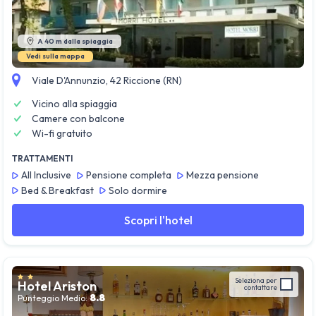
Guarda tutte le foto
A 40 m dalla spiaggia
Vedi sulla mappa
Viale D'Annunzio, 42 Riccione (RN)
Vicino alla spiaggia
Camere con balcone
Wi-fi gratuito
TRATTAMENTI
All Inclusive
Pensione completa
Mezza pensione
Bed & Breakfast
Solo dormire
Scopri l'hotel
Seleziona per
Hotel Ariston
contattare
8.8
Punteggio Medio: