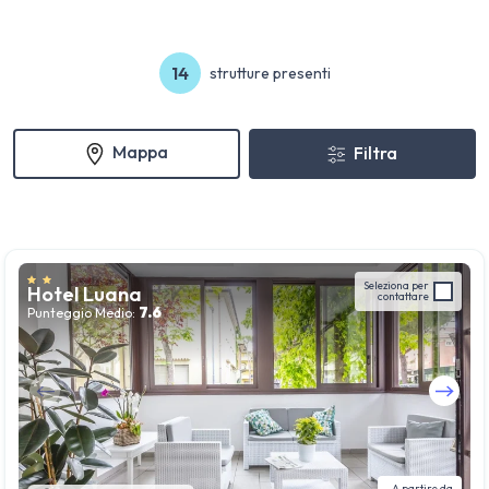
14
strutture presenti
Mappa
Filtra
Seleziona per
Hotel Luana
contattare
7.6
Punteggio Medio:
Guarda tutte le foto
A partire da