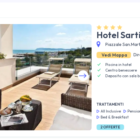
Hotel Sart
Piazzale San.Mart
Dir
Vedi Mappa
Piscina in hotel
Centro benessere
Deposito con sala b
Guarda tutte le foto
TRATTAMENTI
All Inclusive
Pensio
Bed & Breakfast
2
OFFERTE