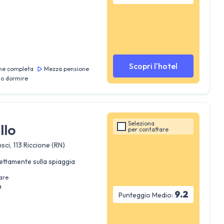
Scopri l'hotel
ne completa
Mezza pensione
lo dormire
Seleziona
llo
per
contattare
ci, 113 Riccione (RN)
ettamente sulla spiaggia
are
a
9.2
Punteggio Medio: