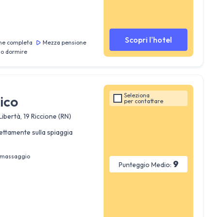
Scopri l'hotel
ne completa
Mezza pensione
lo dormire
Seleziona
ico
per
contattare
ibertà, 19 Riccione (RN)
ettamente sulla spiaggia
romassaggio
9
Punteggio Medio: