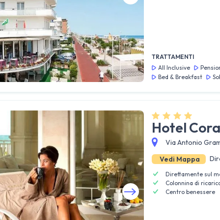
Guarda tutte le foto
TRATTAMENTI
All Inclusive
Pensio
Bed & Breakfast
So
Hotel Cora
Via Antonio Grams
Dir
Vedi Mappa
Direttamente sul m
Colonnina di ricaric
Centro benessere
Guarda tutte le foto