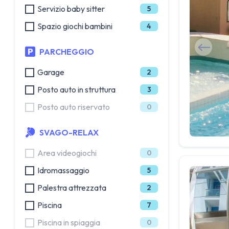
Servizio baby sitter
5
Spazio giochi bambini
4
PARCHEGGIO
Garage
2
Posto auto in struttura
3
Posto auto riservato
0
SVAGO-RELAX
Area videogiochi
0
Idromassaggio
5
Palestra attrezzata
2
Piscina
7
Piscina in spiaggia
0