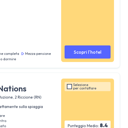
Scopri l'hotel
ne completa
Mezza pensione
lo dormire
Seleziona
Nations
per
contattare
uzione, 2 Riccione (RN)
ettamente sulla spiaggia
are
ntro
8.4
Punteggio Medio:
gato