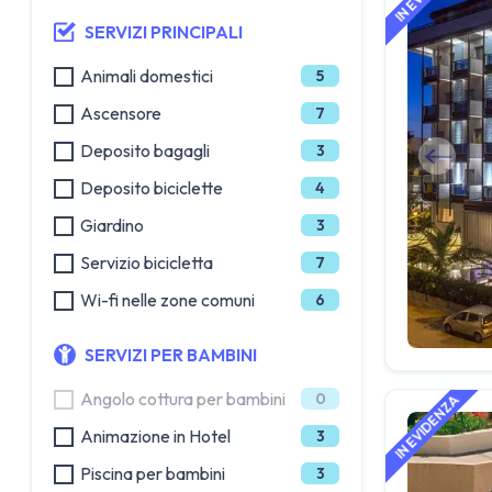
SERVIZI PRINCIPALI
Animali domestici
5
Ascensore
7
Deposito bagagli
3
Deposito biciclette
4
Giardino
3
Servizio bicicletta
7
Wi-fi nelle zone comuni
6
SERVIZI PER BAMBINI
Angolo cottura per bambini
0
Animazione in Hotel
3
Piscina per bambini
3