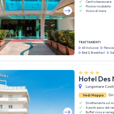
Centro benessere
Piscina riscaldata
Vicino al mare
Guarda tutte le foto
TRATTAMENTI
All Inclusive
Pensio
Bed & Breakfast
So
Hotel Des 
Lungomare Costit
Dir
Vedi Mappa
Direttamente sul m
A pochi passi dal ce
Buffet ricco e varie