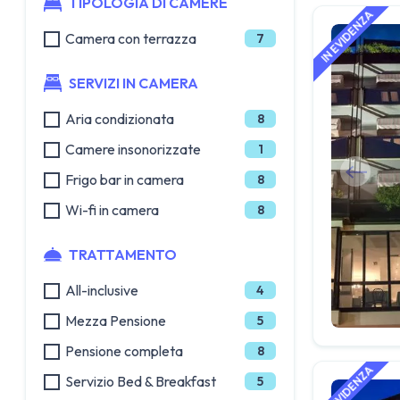
TIPOLOGIA DI CAMERE
Camera con terrazza
7
SERVIZI IN CAMERA
Aria condizionata
8
Camere insonorizzate
1
Frigo bar in camera
8
Wi-fi in camera
8
TRATTAMENTO
All-inclusive
4
Mezza Pensione
5
Pensione completa
8
Servizio Bed & Breakfast
5