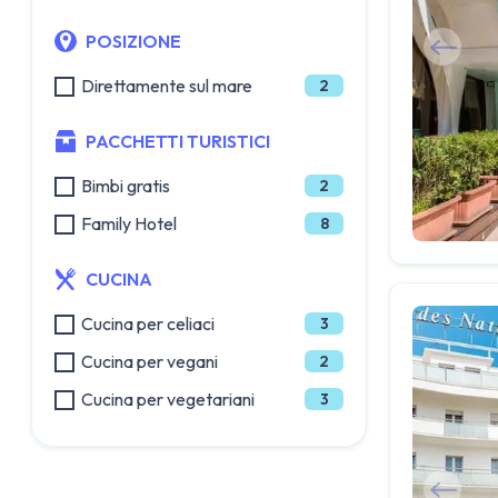
POSIZIONE
Direttamente sul mare
2
PACCHETTI TURISTICI
Bimbi gratis
2
Family Hotel
8
CUCINA
Cucina per celiaci
3
Cucina per vegani
2
Cucina per vegetariani
3