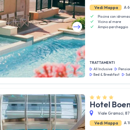
A 6
Vedi Mappa
Piscina con idroma
Vicino al mare
Ampio parcheggio
Guarda tutte le foto
TRATTAMENTI
All Inclusive
Pensio
Bed & Breakfast
So
Hotel Boe
Viale Gramsci, 87
A 1
Vedi Mappa