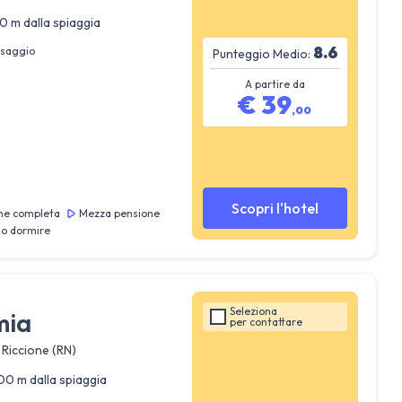
0 m dalla spiaggia
8.6
ssaggio
Punteggio Medio:
A partire da
€
39
,
00
Scopri l'hotel
ne completa
Mezza pensione
lo dormire
Seleziona
mia
per
contattare
 Riccione (RN)
00 m dalla spiaggia