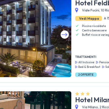
Hotel Feld
Viale Fucini, 10 R
A 1
Vedi Mappa
Piscina riscaldata
Centro benessere
Buffet ricco e varie
Guarda tutte le foto
TRATTAMENTI
All Inclusive
Pensio
Bed & Breakfast
So
2
OFFERTE
Hotel Mila
Via Milano, 2 Ricc