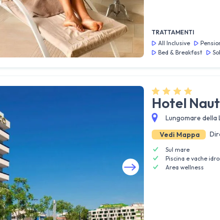
TRATTAMENTI
All Inclusive
Pensio
Bed & Breakfast
So
Hotel Naut
Lungomare della L
Dir
Vedi Mappa
Sul mare
Piscina e vache id
Area wellness
Guarda tutte le foto