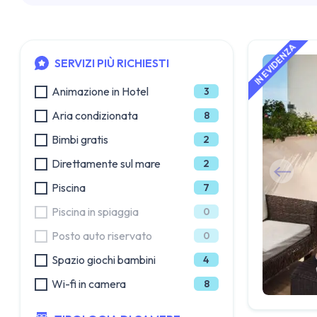
SERVIZI PIÙ RICHIESTI
Animazione in Hotel
3
Aria condizionata
8
Bimbi gratis
2
Direttamente sul mare
2
Piscina
7
Piscina in spiaggia
0
Posto auto riservato
0
Spazio giochi bambini
4
Wi-fi in camera
8