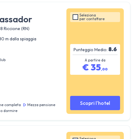
Seleziona
assador
per
contattare
18 Riccione (RN)
80 m dalla spiaggia
8.6
Punteggio Medio:
club
A partire da
€
35
,
00
Scopri l'hotel
ne completa
Mezza pensione
lo dormire
Seleziona