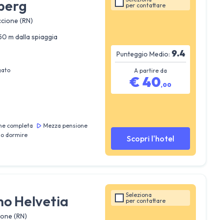
berg
per
contattare
iccione (RN)
50 m dalla spiaggia
9.4
Punteggio Medio:
gato
A partire da
€
40
,
00
ne completa
Mezza pensione
lo dormire
Scopri l'hotel
Seleziona
no Helvetia
per
contattare
ione (RN)