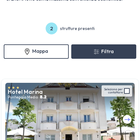
2
strutture presenti
Mappa
Filtra
Seleziona per
Hotel Marina
contattare
8.2
Punteggio Medio:
Guarda tutte le foto