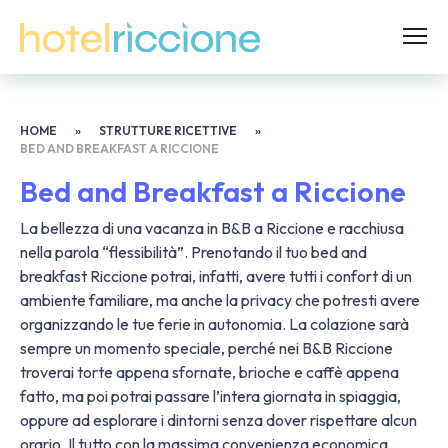
HOME
»
STRUTTURE RICETTIVE
»
BED AND BREAKFAST A RICCIONE
Bed and Breakfast a Riccione
La bellezza di una vacanza in B&B a Riccione e racchiusa
nella parola “flessibilità”. Prenotando il tuo bed and
breakfast Riccione potrai, infatti, avere tutti i confort di un
ambiente familiare, ma anche la privacy che potresti avere
organizzando le tue ferie in autonomia. La colazione sarà
sempre un momento speciale, perché nei B&B Riccione
troverai torte appena sfornate, brioche e caffè appena
fatto, ma poi potrai passare l’intera giornata in spiaggia,
oppure ad esplorare i dintorni senza dover rispettare alcun
orario. Il tutto con la massima convenienza economica.