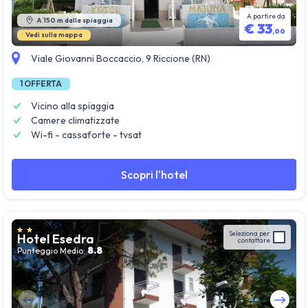
A partire da
A 150 m dalla spiaggia
€
33
,
00
Vedi sulla mappa
Viale Giovanni Boccaccio, 9 Riccione (RN)
1
OFFERTA
Vicino alla spiaggia
Camere climatizzate
Wi-fi - cassaforte - tvsat
Scopri l'hotel
Seleziona per
Hotel Esedra
contattare
8.8
Punteggio Medio: