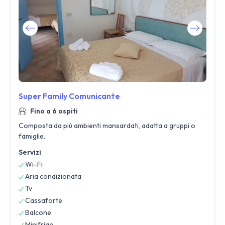
Super Family Comunicante
Fino a 6 ospiti
Composta da più ambienti mansardati, adatta a gruppi o
famiglie.
Servizi
Wi-Fi
Aria condizionata
Tv
Cassaforte
Balcone
Minifrigo