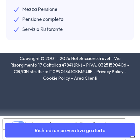
Mezza Pensione
Pensione completa
Servizio Ristorante
Copyright © 2001 - 2026 Hotelriccione.travel - Via
Risorgimento 17 Cattolica 47841 (RN) - P.IVA: 03251590406 -
CIR/CIN struttura: IT099013A1CKBMUJIF -
Privacy Policy
-
Cookie Policy
-
Area Clienti
Le tue preferenze relative alla privacy
Richiedi un preventivo gratuito
Informativa sulla raccolta