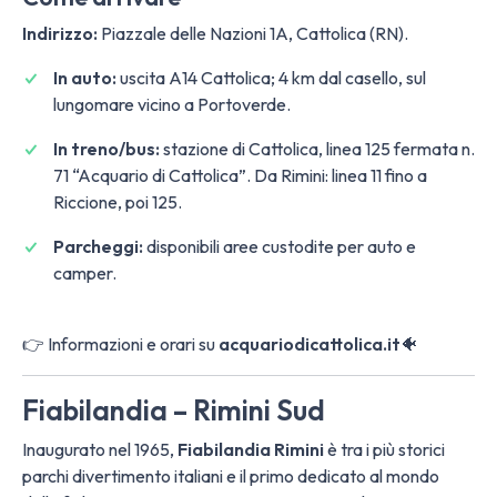
Indirizzo:
Piazzale delle Nazioni 1A, Cattolica (RN).
In auto:
uscita A14 Cattolica; 4 km dal casello, sul
lungomare vicino a Portoverde.
In treno/bus:
stazione di Cattolica, linea 125 fermata n.
71 “Acquario di Cattolica”. Da Rimini: linea 11 fino a
Riccione, poi 125.
Parcheggi:
disponibili aree custodite per auto e
camper.
👉 Informazioni e orari su
acquariodicattolica.it
🐠
Fiabilandia – Rimini Sud
Inaugurato nel 1965,
Fiabilandia Rimini
è tra i più storici
parchi divertimento italiani e il primo dedicato al mondo