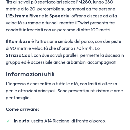
Tra gli scivoli più spettacolari spicca l’
M280
, lungo 280
metri e alto 20, percorribile su gommoni da tre persone.
L’
Extreme River
e lo
Speedriul
offrono discese ad alta
velocità su rampe e tunnel, mentre il
Twist
presenta tre
condotti intrecciati con un percorso di oltre 100 metri.
Il
Kamikaze
è l’attrazione simbolo del parco, con due piste
di 90 metri e velocità che sfiorano i 70 km/h. Lo
StrizzaCool
, con due scivoli paralleli, permette la discesa in
gruppo ed è accessibile anche ai bambini accompagnati.
Informazioni utili
L’ingresso è consentito a tutte le età, con limiti di altezza
per le attrazioni principali. Sono presenti punti ristoro e aree
per famiglie.
Come arrivare:
In auto:
uscita A14 Riccione, di fronte al parco.