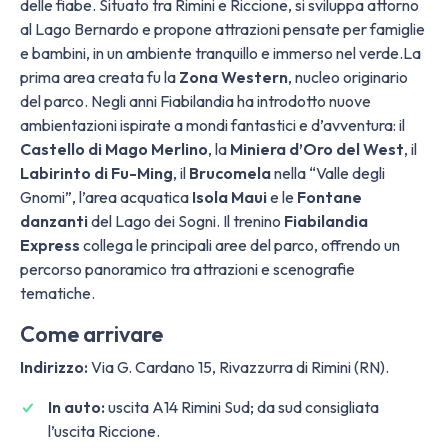
delle fiabe. Situato tra Rimini e Riccione, si sviluppa attorno
al Lago Bernardo e propone attrazioni pensate per famiglie
e bambini, in un ambiente tranquillo e immerso nel verde.La
prima area creata fu la
Zona Western
, nucleo originario
del parco. Negli anni Fiabilandia ha introdotto nuove
ambientazioni ispirate a mondi fantastici e d’avventura: il
Castello di Mago Merlino
, la
Miniera d’Oro del West
, il
Labirinto di Fu-Ming
, il
Brucomela
nella “Valle degli
Gnomi”, l’area acquatica
Isola Maui
e le
Fontane
danzanti
del Lago dei Sogni. Il trenino
Fiabilandia
Express
collega le principali aree del parco, offrendo un
percorso panoramico tra attrazioni e scenografie
tematiche.
Come arrivare
Indirizzo:
Via G. Cardano 15, Rivazzurra di Rimini (RN).
In auto:
uscita A14 Rimini Sud; da sud consigliata
l’uscita Riccione.