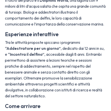
Il fulcro del parco è il
Dolphins World
, una laguna con 9
milioni di litri d’acqua salata che ospita una grande comunità
di tursiopi. Biologi e addestratori illustrano il
comportamento dei delfini, le loro capacità di
comunicazione e l’importanza della conservazione marina.
Esperienze interattive
Tra le attività proposte spiccano i programmi
“Addestratore per un giorno”
, dedicato dai 12 anni in su,
e
“Incontra il delfino”
, accessibile dagli 8 anni. Entrambi
permettono di assistere a lezioni teoriche e sessioni
pratiche di addestramento, sempre nel rispetto del
benessere animale e senza contatto diretto con gli
esemplari. Oltremare promuove la sensibilizzazione
ambientale attraverso progetti scientifici e attività
divulgative, in collaborazione con istituti di ricerca e realtà
del settore naturalistico.
Come arrivare