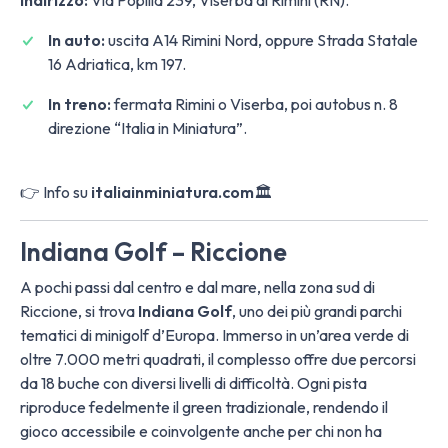
Indirizzo:
Via Popilia 239, Viserba di Rimini (RN).
In auto:
uscita A14 Rimini Nord, oppure Strada Statale
16 Adriatica, km 197.
In treno:
fermata Rimini o Viserba, poi autobus n. 8
direzione “Italia in Miniatura”.
👉 Info su
italiainminiatura.com
🏛️
Indiana Golf – Riccione
A pochi passi dal centro e dal mare, nella zona sud di
Riccione, si trova
Indiana Golf
, uno dei più grandi parchi
tematici di minigolf d’Europa. Immerso in un’area verde di
oltre 7.000 metri quadrati, il complesso offre due percorsi
da 18 buche con diversi livelli di difficoltà. Ogni pista
riproduce fedelmente il green tradizionale, rendendo il
gioco accessibile e coinvolgente anche per chi non ha