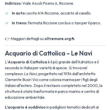
Indirizzo:
Viale Ascoli Piceno 6, Riccione.
In auto:
uscita A14 Riccione, accanto al casello.
In treno:
fermata Riccione con bus o taxi per il parco.
👉 Maggiori dettagli su
oltremare.org
🐬
Acquario di Cattolica – Le Navi
L’
Acquario di Cattolica
è il più grande dell’Adriatico e il
secondo in Italia per varietà di specie. Si trova nel
complesso
Le Navi
, progettato nel 1934 dall’architetto
Clemente Busiri Vici come colonia marina per i figli degli
italiani all’estero. Dopo il restauro completato nel 2000, la
struttura è stata trasformata in parco marino e centro di
educazione ambientale.
L’acquario è suddiviso
in padiglioni tematici dedicati ai