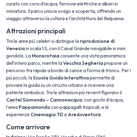
curato con corsi d’acqua, ferrovie elettriche e alberi in
miniatura. Il parco unisce svago e scoperta, offrendo un
viaggio attraverso la cultura e l’architettura del Belpaese.
Attrazioni principali
Tra le aree più celebri si distingue la
riproduzione di
Venezia
in scala 1:5, con il Canal Grande navigabile in mini
gondola. La
Monorotaia
consente una vista panoramica
dell’intero parco, mentre la
Vecchia Segheria
propone un
percorso tra rapide a bordo di canoe a forma di tronco. Per i
più piccoli, la
Scuola Guida Interattiva
permette di
provare la guida su un circuito urbano e ricevere una
patente simbolica. Tra le attrazioni più recenti figurano il
Castel Sismondo – Cannonacqua
, con giochi d’acqua,
l’area
Pappamondo
con pappagalli tropicali, e le
esperienze
Cinemagia 7D
e
AreAvventura
.
Come arrivare