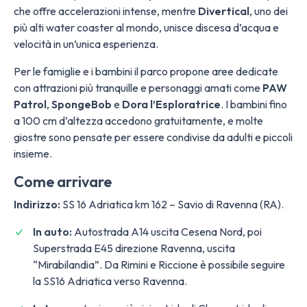
che offre accelerazioni intense, mentre
Divertical
, uno dei
più alti water coaster al mondo, unisce discesa d’acqua e
velocità in un’unica esperienza.
Per le famiglie e i bambini il parco propone aree dedicate
con attrazioni più tranquille e personaggi amati come
PAW
Patrol
,
SpongeBob
e
Dora l’Esploratrice
. I bambini fino
a 100 cm d’altezza accedono gratuitamente, e molte
giostre sono pensate per essere condivise da adulti e piccoli
insieme.
Come arrivare
Indirizzo:
SS 16 Adriatica km 162 – Savio di Ravenna (RA).
In auto:
Autostrada A14 uscita Cesena Nord, poi
Superstrada E45 direzione Ravenna, uscita
“Mirabilandia”. Da Rimini e Riccione è possibile seguire
la SS16 Adriatica verso Ravenna.